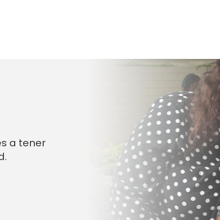
s a tener
d.