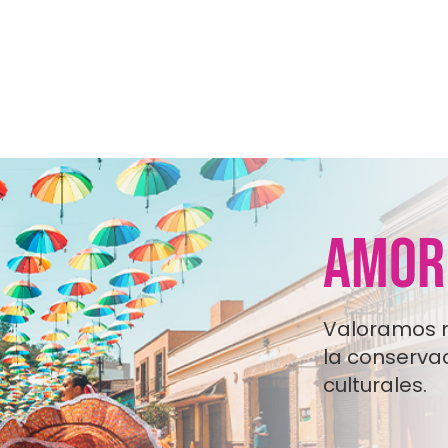
AMOR
Valoramos n
la conservac
culturales.