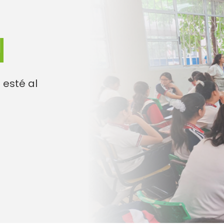
N
 esté al